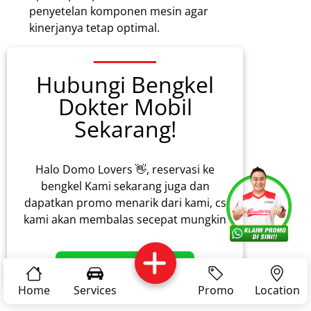
penyetelan komponen mesin agar
kinerjanya tetap optimal.
Hubungi Bengkel
Dokter Mobil
Sekarang!
Halo Domo Lovers 👋, reservasi ke
bengkel Kami sekarang juga dan
Services
Promo
Location
About Us
dapatkan promo menarik dari kami, cs
kami akan membalas secepat mungkin
Complain
Reservasi
Article
Pro Tips
Klaim Promo Sekarang!
Home
Services
Promo
Location