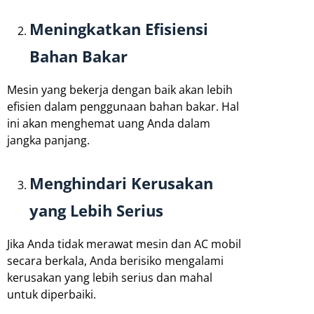
Meningkatkan Efisiensi
Bahan Bakar
Mesin yang bekerja dengan baik akan lebih
efisien dalam penggunaan bahan bakar. Hal
ini akan menghemat uang Anda dalam
jangka panjang.
Menghindari Kerusakan
yang Lebih Serius
Jika Anda tidak merawat mesin dan AC mobil
secara berkala, Anda berisiko mengalami
kerusakan yang lebih serius dan mahal
untuk diperbaiki.