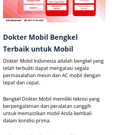
Dokter Mobil Bengkel
Terbaik untuk Mobil
Dokter Mobil Indonesia adalah bengkel yang
telah terbukti dapat mengatasi segala
permasalahan mesin dan AC mobil dengan
tepat dan cepat.
Bengkel Dokter Mobil memiliki teknisi yang
berpengalaman dan peralatan canggih
untuk memastikan mobil Anda kembali
dalam kondisi prima.