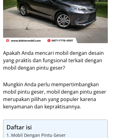
Apakah Anda mencari mobil dengan desain
yang praktis dan fungsional terkait dengan
mobil dengan pintu geser?
Mungkin Anda perlu mempertimbangkan
mobil pintu geser, mobil dengan pintu geser
merupakan pilihan yang populer karena
kenyamanan dan kepraktisannya.
Daftar isi
Mobil Dengan Pintu Geser