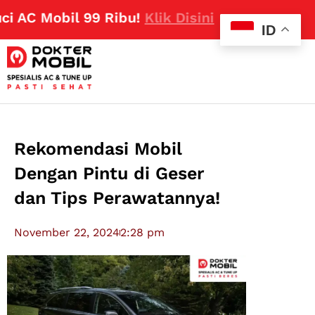
 Mobil 99 Ribu!
Klik Disini
ID
Rekomendasi Mobil
Dengan Pintu di Geser
dan Tips Perawatannya!
November 22, 2024
2:28 pm