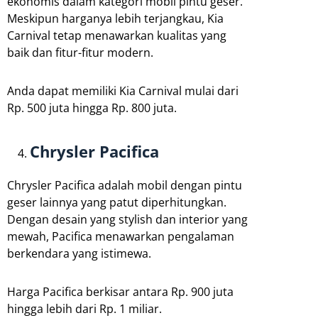
ekonomis dalam kategori mobil pintu geser.
Meskipun harganya lebih terjangkau, Kia
Carnival tetap menawarkan kualitas yang
baik dan fitur-fitur modern.
Anda dapat memiliki Kia Carnival mulai dari
Rp. 500 juta hingga Rp. 800 juta.
Chrysler Pacifica
Chrysler Pacifica adalah mobil dengan pintu
geser lainnya yang patut diperhitungkan.
Dengan desain yang stylish dan interior yang
mewah, Pacifica menawarkan pengalaman
berkendara yang istimewa.
Harga Pacifica berkisar antara Rp. 900 juta
hingga lebih dari Rp. 1 miliar.