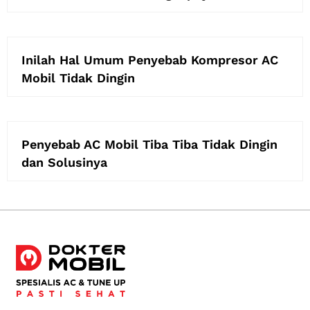
Inilah Hal Umum Penyebab Kompresor AC
Mobil Tidak Dingin
Penyebab AC Mobil Tiba Tiba Tidak Dingin
dan Solusinya