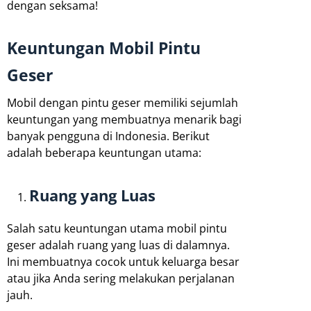
dengan seksama!
Keuntungan Mobil Pintu
Geser
Mobil dengan pintu geser memiliki sejumlah
keuntungan yang membuatnya menarik bagi
banyak pengguna di Indonesia. Berikut
adalah beberapa keuntungan utama:
Ruang yang Luas
Salah satu keuntungan utama mobil pintu
geser adalah ruang yang luas di dalamnya.
Ini membuatnya cocok untuk keluarga besar
atau jika Anda sering melakukan perjalanan
jauh.