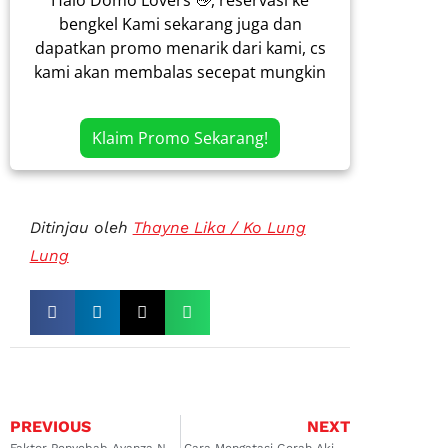
Halo Domo Lovers 👋, reservasi ke
bengkel Kami sekarang juga dan
dapatkan promo menarik dari kami, cs
kami akan membalas secepat mungkin
Klaim Promo Sekarang!
Ditinjau oleh
Thayne Lika / Ko Lung
Lung
PREVIOUS
NEXT
Faktor Penyebab Avanza Ndut Ndutan dan Solusi Mengatasinya
Cara Mengatasi Gerah Akibat Blower AC Mobil Kurang Kencang