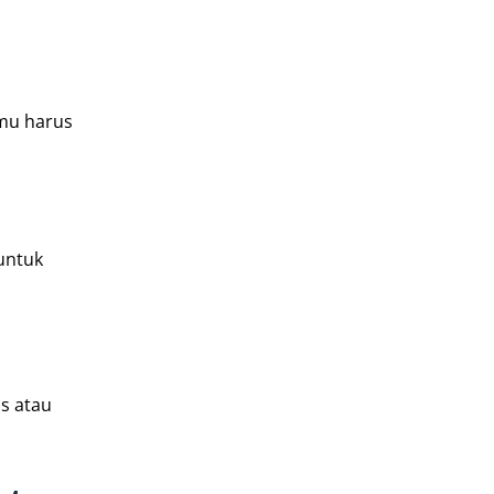
amu harus
 untuk
is atau