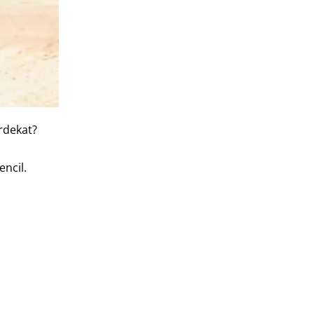
rdekat?
ncil.