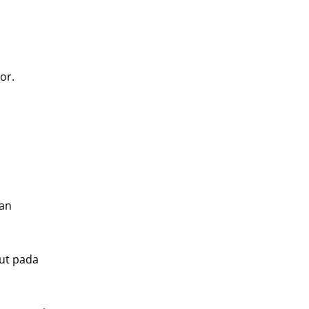
or.
gan
jut pada