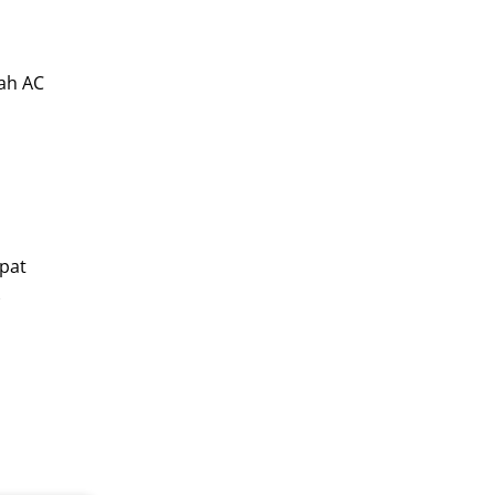
lah AC
apat