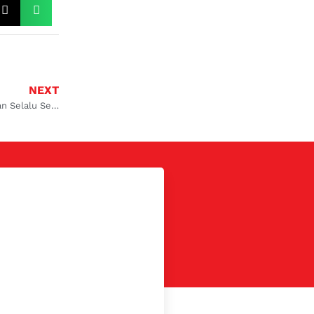
NEXT
5 Cara Merawat AC Mobil Biar Dingin dan Selalu Sejuk