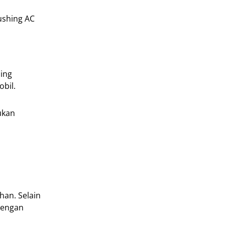
ushing AC
ling
bil.
ukan
han. Selain
dengan