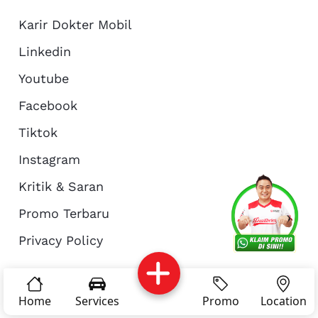
Karir Dokter Mobil
Linkedin
Youtube
Facebook
Tiktok
Instagram
Kritik & Saran
Services
Promo
Location
About Us
Promo Terbaru
Privacy Policy
Complain
Reservasi
Article
Pro Tips
© Copyright 2026 - Dokter Mobil Indonesia
Home
Services
Promo
Location