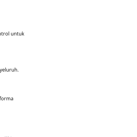
ntrol untuk
yeluruh.
rforma