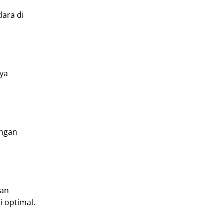
dara di
aya
engan
nan
 optimal.