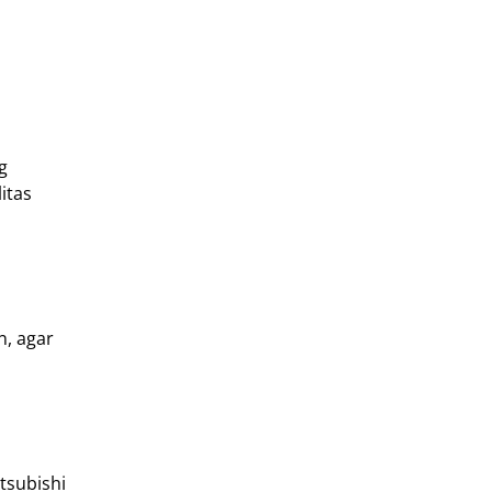
g
itas
n, agar
tsubishi