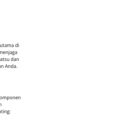
utama di
 menjaga
hatsu dan
an Anda.
p komponen
n
ting: