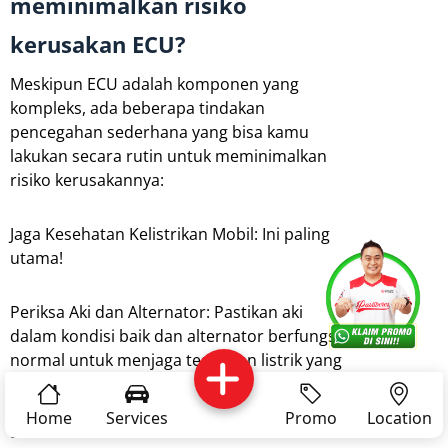
meminimalkan risiko
kerusakan ECU?
Meskipun ECU adalah komponen yang
kompleks, ada beberapa tindakan
pencegahan sederhana yang bisa kamu
lakukan secara rutin untuk meminimalkan
risiko kerusakannya:
Jaga Kesehatan Kelistrikan Mobil: Ini paling
utama!
Services
Promo
Location
About Us
Periksa Aki dan Alternator: Pastikan aki
dalam kondisi baik dan alternator berfungsi
normal untuk menjaga tegangan listrik yang
Complain
Reservasi
Article
Pro Tips
stabil. Tegangan yang terlalu rendah atau
terlalu tinggi (lonjakan arus) bisa merusak
Home
Services
Promo
Location
ECU.