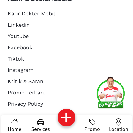
Karir Dokter Mobil
Linkedin
Youtube
Facebook
Tiktok
Instagram
Kritik & Saran
Services
Promo
Location
About Us
Promo Terbaru
Privacy Policy
Complain
Reservasi
Article
Pro Tips
© Copyright 2026 - Dokter Mobil Indonesia
Home
Services
Promo
Location