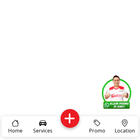
Services
Promo
Location
About Us
Complain
Reservasi
Article
Pro Tips
Home
Services
Promo
Location