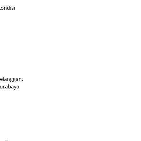
kondisi
elanggan.
Surabaya