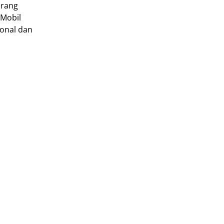
urang
 Mobil
ional dan