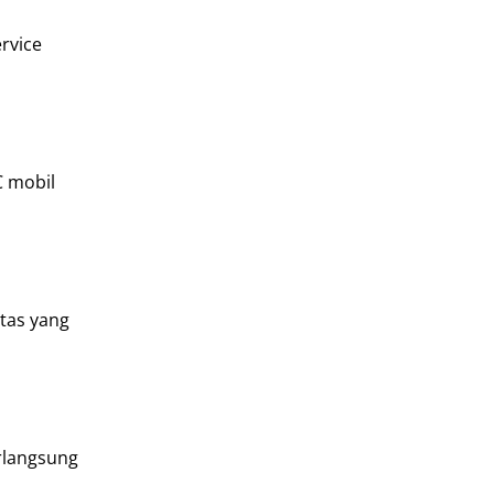
ervice
C mobil
tas yang
rlangsung