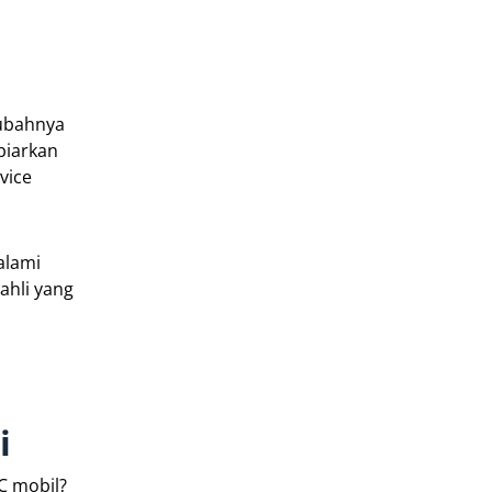
gubahnya
biarkan
vice
alami
ahli yang
i
C mobil?