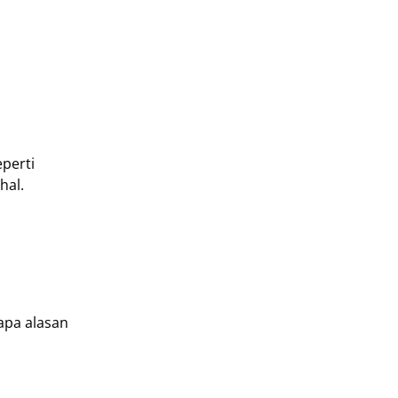
eperti
hal.
apa alasan