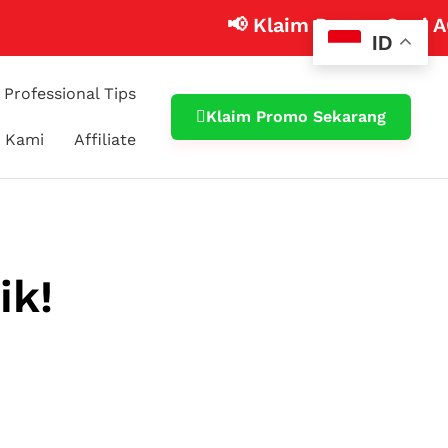
📢 Klaim Promo Cuci AC Mobi
ID
Professional Tips
Klaim Promo Sekarang
 Kami
Affiliate
ik!