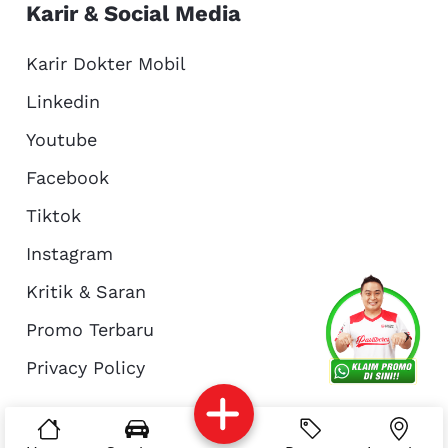
Karir & Social Media
Karir Dokter Mobil
Linkedin
Youtube
Facebook
Tiktok
Instagram
Kritik & Saran
Services
Promo
Location
About Us
Promo Terbaru
Privacy Policy
Complain
Reservasi
Article
Pro Tips
© Copyright 2026 - Dokter Mobil Indonesia