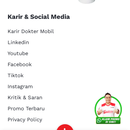
Karir & Social Media
Karir Dokter Mobil
Linkedin
Youtube
Facebook
Tiktok
Instagram
Kritik & Saran
Services
Promo
Location
About Us
Promo Terbaru
Privacy Policy
Complain
Reservasi
Article
Pro Tips