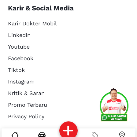
Karir & Social Media
Karir Dokter Mobil
Linkedin
Youtube
Facebook
Tiktok
Instagram
Kritik & Saran
Services
Promo
Location
About Us
Promo Terbaru
Privacy Policy
Complain
Reservasi
Article
Pro Tips