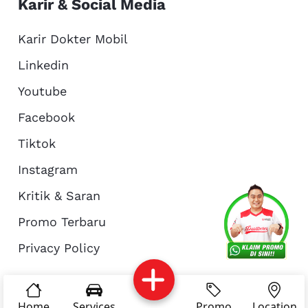
Karir & Social Media
Karir Dokter Mobil
Linkedin
Youtube
Facebook
Tiktok
Instagram
Kritik & Saran
Services
Promo
Location
About Us
Promo Terbaru
Privacy Policy
Complain
Reservasi
Article
Pro Tips
© Copyright 2026 - Dokter Mobil Indonesia
Home
Services
Promo
Location