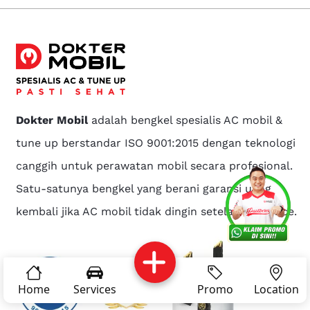
Dokter Mobil
adalah bengkel spesialis AC mobil &
tune up berstandar ISO 9001:2015 dengan teknologi
canggih untuk perawatan mobil secara profesional.
Satu-satunya bengkel yang berani garansi uang
Services
Promo
Location
About Us
kembali jika AC mobil tidak dingin setelah di service.
Complain
Reservasi
Article
Pro Tips
Home
Services
Promo
Location