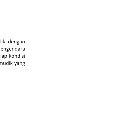
dik dengan
 pengendara
iap kondisi
 mudik yang