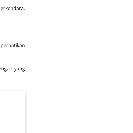
berkendara.
mperhatikan
dengan yang