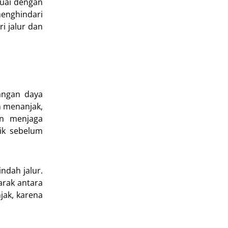
suai dengan
menghindari
ri jalur dan
langan daya
n menanjak,
an menjaga
ik sebelum
ndah jalur.
arak antara
jak, karena