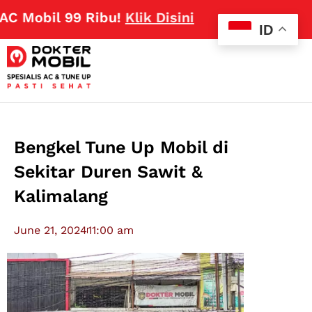
Mobil 99 Ribu!
Klik Disini
ID
Bengkel Tune Up Mobil di
Sekitar Duren Sawit &
Kalimalang
June 21, 2024
11:00 am