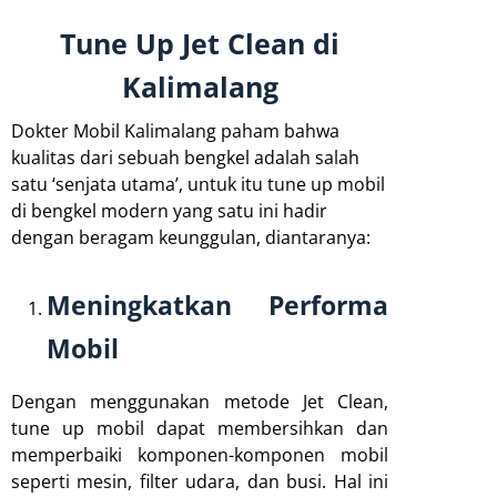
Tune Up Jet Clean di
Kalimalang
Dokter Mobil Kalimalang paham bahwa
kualitas dari sebuah bengkel adalah salah
satu ‘senjata utama’, untuk itu tune up mobil
di bengkel modern yang satu ini hadir
dengan beragam keunggulan, diantaranya:
Meningkatkan Performa
Mobil
Dengan menggunakan metode Jet Clean,
tune up mobil dapat membersihkan dan
memperbaiki komponen-komponen mobil
seperti mesin, filter udara, dan busi. Hal ini