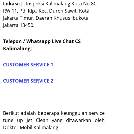
Lokasi:
Jl. Inspeksi Kalimalang Kota No.8C,
RW.11, Pd. Klp., Kec. Duren Sawit, Kota
Jakarta Timur, Daerah Khusus Ibukota
Jakarta 13450.
Telepon / Whatsapp Live Chat CS
Kalimalang:
CUSTOMER SERVICE 1
CUSTOMER SERVICE 2
Berikut adalah beberapa keunggulan service
tune up Jet Clean yang ditawarkan oleh
Dokter Mobil Kalimalang.