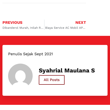
PREVIOUS
NEXT
Dibanderol Murah, Inilah Resiko Beli Mobil Eks Taksi
Biaya Service AC Mobil APV di Jakarta & Tangsel 2023
Penulis Sejak Sept 2021
Syahrial Maulana S
All Posts