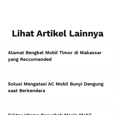
Lihat Artikel Lainnya
Alamat Bengkel Mobil Timor di Makassar
yang Reccomended
Solusi Mengatasi AC Mobil Bunyi Dengung
saat Berkendara