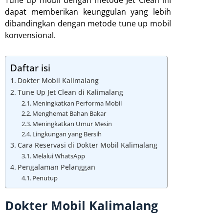
dapat memberikan keunggulan yang lebih
dibandingkan dengan metode tune up mobil
konvensional.
Daftar isi
Dokter Mobil Kalimalang
Tune Up Jet Clean di Kalimalang
Meningkatkan Performa Mobil
Menghemat Bahan Bakar
Meningkatkan Umur Mesin
Lingkungan yang Bersih
Cara Reservasi di Dokter Mobil Kalimalang
Melalui WhatsApp
Pengalaman Pelanggan
Penutup
Dokter Mobil Kalimalang