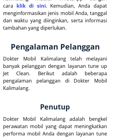
cara
klik di sini
. Kemudian, Anda dapat
menginformasikan jenis mobil Anda, tanggal
dan waktu yang diinginkan, serta informasi
tambahan yang diperlukan.
Pengalaman Pelanggan
Dokter Mobil Kalimalang telah melayani
banyak pelanggan dengan layanan tune up
Jet Clean. Berikut adalah beberapa
pengalaman pelanggan di Dokter Mobil
Kalimalang.
Penutup
Dokter Mobil Kalimalang adalah bengkel
perawatan mobil yang dapat meningkatkan
performa mobil Anda dengan layanan tune