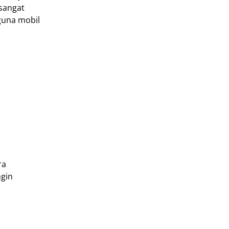
sangat
guna mobil
ra
ngin