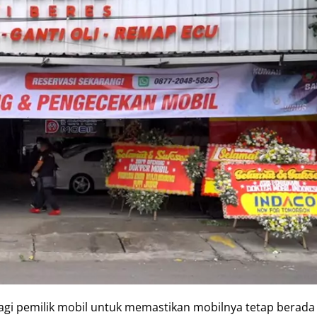
agi pemilik mobil untuk memastikan mobilnya tetap berada