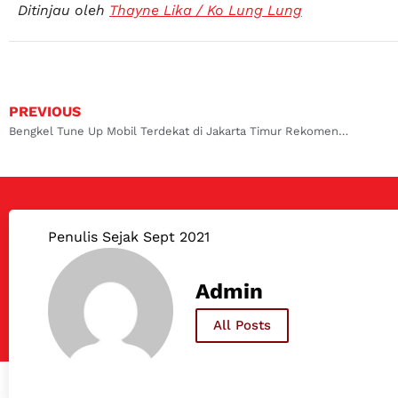
Ditinjau oleh
Thayne Lika / Ko Lung Lung
PREVIOUS
Bengkel Tune Up Mobil Terdekat di Jakarta Timur Rekomended
Penulis Sejak Sept 2021
Admin
All Posts