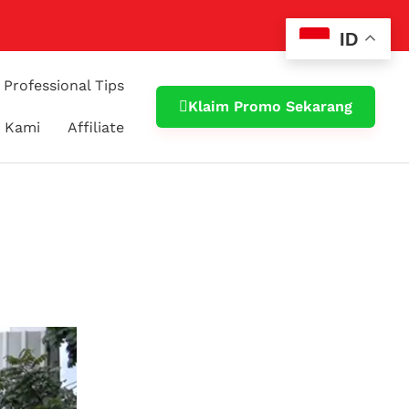
ID
Professional Tips
Klaim Promo Sekarang
 Kami
Affiliate