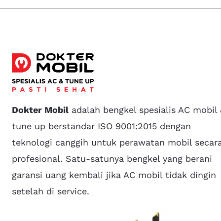
Dokter Mobil
adalah bengkel spesialis AC mobil
tune up berstandar ISO 9001:2015 dengan
teknologi canggih untuk perawatan mobil secar
profesional. Satu-satunya bengkel yang berani
garansi uang kembali jika AC mobil tidak dingin
setelah di service.