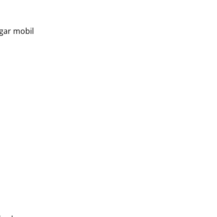
gar mobil