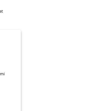
at
ami