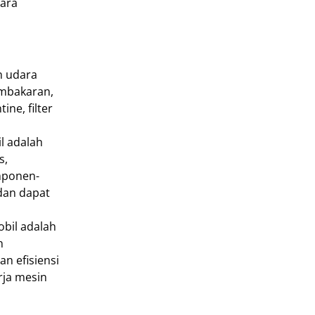
cara
n udara
embakaran,
ne, filter
l adalah
s,
mponen-
dan dapat
obil adalah
n
n efisiensi
rja mesin