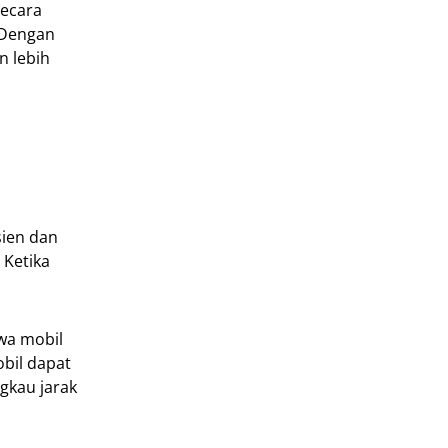
secara
 Dengan
n lebih
sien dan
 Ketika
wa mobil
bil dapat
gkau jarak