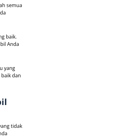
akah semua
nda
g baik.
bil Anda
tu yang
 baik dan
il
ang tidak
anda