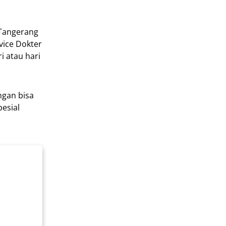
 Tangerang
ice Dokter
i atau hari
ngan bisa
esial