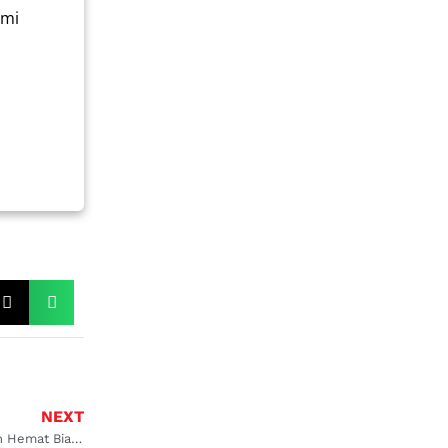
ami
NEXT
15 Mobil Matic Irit BBM, Lebih Hemat Biaya!