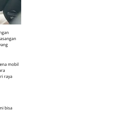
angan
 pasangan
 yang
rena mobil
ara
ri raya
ni bisa