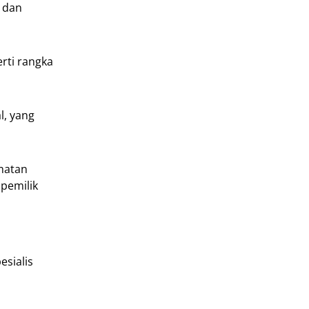
, dan
rti rangka
l, yang
matan
pemilik
esialis