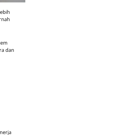
lebih
ernah
stem
ra dan
nerja