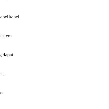
abel-kabel
sistem
g dapat
si,
ko