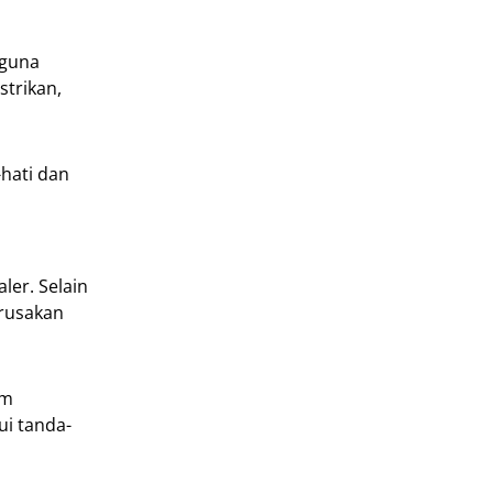
gguna
strikan,
-hati dan
ler. Selain
erusakan
am
ui tanda-