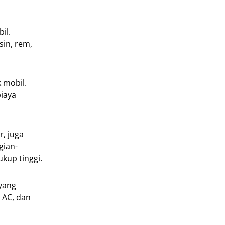
il.
sin, rem,
 mobil.
biaya
, juga
gian-
kup tinggi.
 yang
 AC, dan