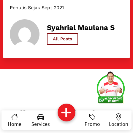
Penulis Sejak Sept 2021
Syahrial Maulana S
All Posts
Services
Promo
Location
About Us
Complain
Reservasi
Article
Pro Tips
Lihat Artikel Lainnya
Home
Services
Promo
Location