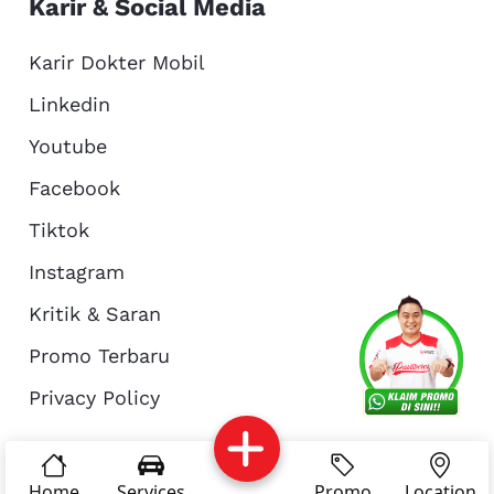
Karir & Social Media
Karir Dokter Mobil
Linkedin
Youtube
Facebook
Tiktok
Instagram
Kritik & Saran
Services
Promo
Location
About Us
Promo Terbaru
Privacy Policy
Complain
Reservasi
Article
Pro Tips
© Copyright 2026 - Dokter Mobil Indonesia
Home
Services
Promo
Location