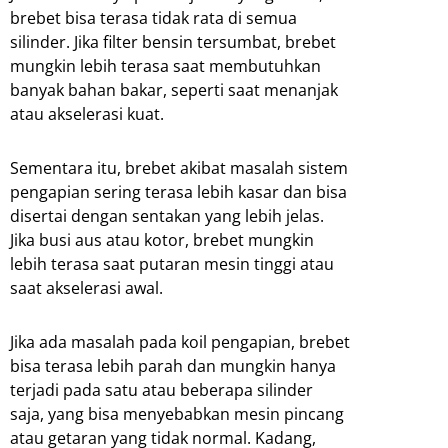
brebet bisa terasa tidak rata di semua
silinder. Jika filter bensin tersumbat, brebet
mungkin lebih terasa saat membutuhkan
banyak bahan bakar, seperti saat menanjak
atau akselerasi kuat.
Sementara itu, brebet akibat masalah sistem
pengapian sering terasa lebih kasar dan bisa
disertai dengan sentakan yang lebih jelas.
Jika busi aus atau kotor, brebet mungkin
lebih terasa saat putaran mesin tinggi atau
saat akselerasi awal.
Jika ada masalah pada koil pengapian, brebet
bisa terasa lebih parah dan mungkin hanya
terjadi pada satu atau beberapa silinder
saja, yang bisa menyebabkan mesin pincang
atau getaran yang tidak normal. Kadang,