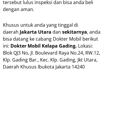
tersebut lulus inspeksi dan bisa anda beli
dengan aman.
Khusus untuk anda yang tinggal di
daerah
Jakarta Utara
dan
sekitarnya
, anda
bisa datang ke cabang Dokter Mobil berikut
ini:
Dokter Mobil Kelapa Gading.
Lokasi:
Blok QJ3 No, Jl. Boulevard Raya No.24, RW.12,
Klp. Gading Bar., Kec. Klp. Gading, Jkt Utara,
Daerah Khusus Ibukota Jakarta 14240