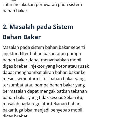
rutin melakukan perawatan pada sistem
bahan bakar.
2. Masalah pada Sistem
Bahan Bakar
Masalah pada sistem bahan bakar seperti
injektor, filter bahan bakar, atau pompa
bahan bakar dapat menyebabkan mobil
digas brebet. Injektor yang kotor atau rusak
dapat menghambat aliran bahan bakar ke
mesin, sementara filter bahan bakar yang
tersumbat atau pompa bahan bakar yang
bermasalah dapat mengakibatkan tekanan
bahan bakar yang tidak sesuai. Selain itu,
masalah pada regulator tekanan bahan
bakar juga bisa menjadi penyebab mobil
digas brebet.