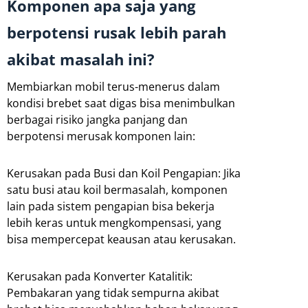
Komponen apa saja yang
berpotensi rusak lebih parah
akibat masalah ini?
Membiarkan mobil terus-menerus dalam
kondisi brebet saat digas bisa menimbulkan
berbagai risiko jangka panjang dan
berpotensi merusak komponen lain:
Kerusakan pada Busi dan Koil Pengapian: Jika
satu busi atau koil bermasalah, komponen
lain pada sistem pengapian bisa bekerja
lebih keras untuk mengkompensasi, yang
bisa mempercepat keausan atau kerusakan.
Kerusakan pada Konverter Katalitik:
Pembakaran yang tidak sempurna akibat