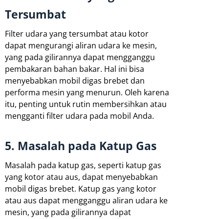
Tersumbat
Filter udara yang tersumbat atau kotor
dapat mengurangi aliran udara ke mesin,
yang pada gilirannya dapat mengganggu
pembakaran bahan bakar. Hal ini bisa
menyebabkan mobil digas brebet dan
performa mesin yang menurun. Oleh karena
itu, penting untuk rutin membersihkan atau
mengganti filter udara pada mobil Anda.
5. Masalah pada Katup Gas
Masalah pada katup gas, seperti katup gas
yang kotor atau aus, dapat menyebabkan
mobil digas brebet. Katup gas yang kotor
atau aus dapat mengganggu aliran udara ke
mesin, yang pada gilirannya dapat