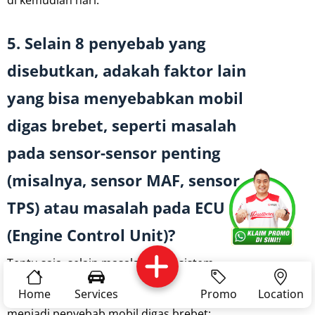
di kemudian hari.
5. Selain 8 penyebab yang
disebutkan, adakah faktor lain
yang bisa menyebabkan mobil
digas brebet, seperti masalah
pada sensor-sensor penting
(misalnya, sensor MAF, sensor
Services
Promo
Location
About Us
TPS) atau masalah pada ECU
(Engine Control Unit)?
Complain
Reservasi
Article
Pro Tips
Tentu saja, selain masalah pada sistem
bahan bakar dan pengapian, masalah pada
Home
Services
Promo
Location
sensor-sensor penting dan ECU juga bisa
menjadi penyebab mobil digas brebet: