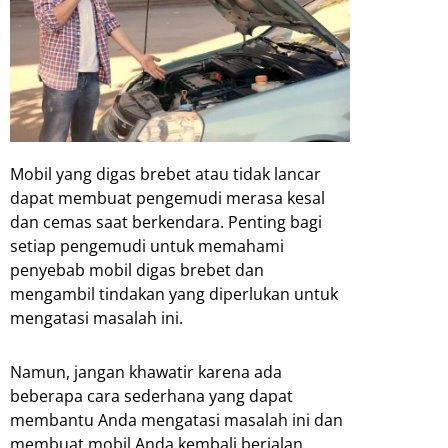
Mobil yang digas brebet atau tidak lancar
dapat membuat pengemudi merasa kesal
dan cemas saat berkendara. Penting bagi
setiap pengemudi untuk memahami
penyebab mobil digas brebet dan
mengambil tindakan yang diperlukan untuk
mengatasi masalah ini.
Namun, jangan khawatir karena ada
beberapa cara sederhana yang dapat
membantu Anda mengatasi masalah ini dan
membuat mobil Anda kembali berjalan