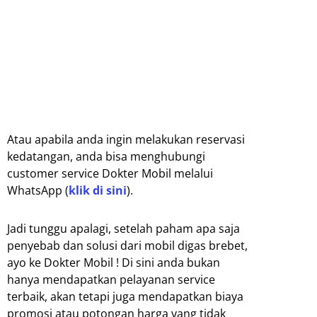
Atau apabila anda ingin melakukan reservasi
kedatangan, anda bisa menghubungi
customer service Dokter Mobil melalui
WhatsApp (
klik di sini
).
Jadi tunggu apalagi, setelah paham apa saja
penyebab dan solusi dari mobil digas brebet,
ayo ke Dokter Mobil ! Di sini anda bukan
hanya mendapatkan pelayanan service
terbaik, akan tetapi juga mendapatkan biaya
promosi atau potongan harga yang tidak