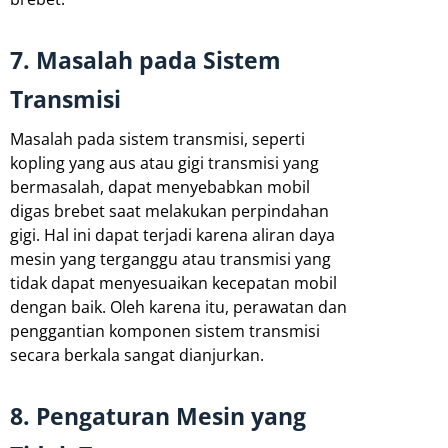
7. Masalah pada Sistem
Transmisi
Masalah pada sistem transmisi, seperti
kopling yang aus atau gigi transmisi yang
bermasalah, dapat menyebabkan mobil
digas brebet saat melakukan perpindahan
gigi. Hal ini dapat terjadi karena aliran daya
mesin yang terganggu atau transmisi yang
tidak dapat menyesuaikan kecepatan mobil
dengan baik. Oleh karena itu, perawatan dan
penggantian komponen sistem transmisi
secara berkala sangat dianjurkan.
8. Pengaturan Mesin yang