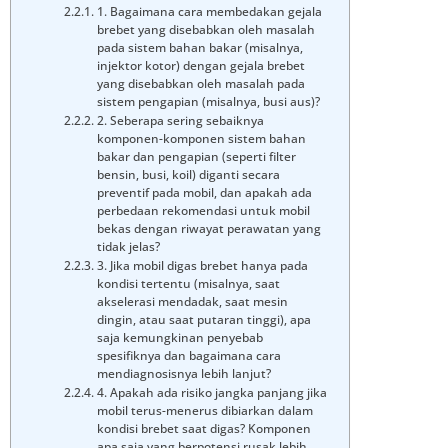
1. Bagaimana cara membedakan gejala
brebet yang disebabkan oleh masalah
pada sistem bahan bakar (misalnya,
injektor kotor) dengan gejala brebet
yang disebabkan oleh masalah pada
sistem pengapian (misalnya, busi aus)?
2. Seberapa sering sebaiknya
komponen-komponen sistem bahan
bakar dan pengapian (seperti filter
bensin, busi, koil) diganti secara
preventif pada mobil, dan apakah ada
perbedaan rekomendasi untuk mobil
bekas dengan riwayat perawatan yang
tidak jelas?
3. Jika mobil digas brebet hanya pada
kondisi tertentu (misalnya, saat
akselerasi mendadak, saat mesin
dingin, atau saat putaran tinggi), apa
saja kemungkinan penyebab
spesifiknya dan bagaimana cara
mendiagnosisnya lebih lanjut?
4. Apakah ada risiko jangka panjang jika
mobil terus-menerus dibiarkan dalam
kondisi brebet saat digas? Komponen
apa saja yang berpotensi rusak lebih