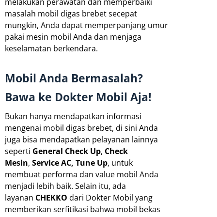
melakukan perawatan dan memperbaiki
masalah mobil digas brebet secepat
mungkin, Anda dapat memperpanjang umur
pakai mesin mobil Anda dan menjaga
keselamatan berkendara.
Mobil Anda Bermasalah?
Bawa ke Dokter Mobil Aja!
Bukan hanya mendapatkan informasi
mengenai mobil digas brebet, di sini Anda
juga bisa mendapatkan pelayanan lainnya
seperti
General Check Up
,
Check
Mesin
,
Service AC,
Tune Up
, untuk
membuat performa dan value mobil Anda
menjadi lebih baik. Selain itu, ada
layanan
CHEKKO
dari Dokter Mobil yang
memberikan serfitikasi bahwa mobil bekas