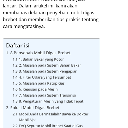
lancar. Dalam artikel ini, kami akan
membahas delapan penyebab mobil digas
brebet dan memberikan tips praktis tentang
cara mengatasinya.
Daftar isi
8 Penyebab Mobil Digas Brebet
1. Bahan Bakar yang Kotor
2. Masalah pada Sistem Bahan Bakar
3. Masalah pada Sistem Pengapian
4. Filter Udara yang Tersumbat
5. Masalah pada Katup Gas
6. Keausan pada Mesin
7. Masalah pada Sistem Transmisi
8. Pengaturan Mesin yang Tidak Tepat
Solusi Mobil Digas Brebet
Mobil Anda Bermasalah? Bawa ke Dokter
Mobil Aja!
FAQ Seputar Mobil Brebet Saat di Gas