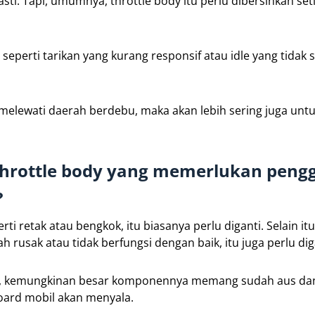
ti. Tapi, umumnya, throttle body itu perlu dibersihkan set
erti tarikan yang kurang responsif atau idle yang tidak sta
melewati daerah berdebu, maka akan lebih sering juga unt
 throttle body yang memerlukan peng
?
i retak atau bengkok, itu biasanya perlu diganti. Selain itu
 rusak atau tidak berfungsi dengan baik, itu juga perlu dig
ada, kemungkinan besar komponennya memang sudah aus da
board mobil akan menyala.