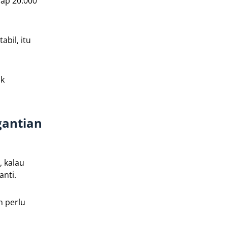
iap 20.000
bil, itu
uk
gantian
, kalau
anti.
n perlu