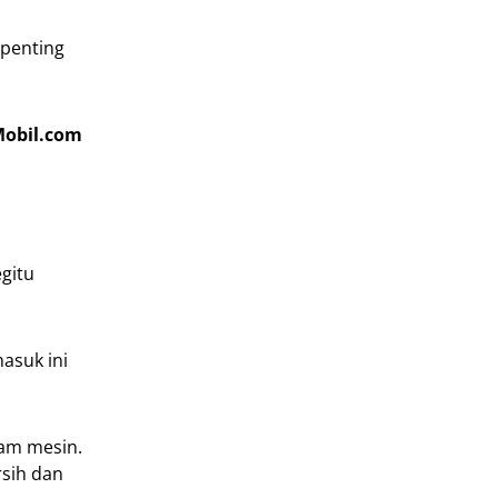
 penting
obil.com
gitu
asuk ini
lam mesin.
rsih dan