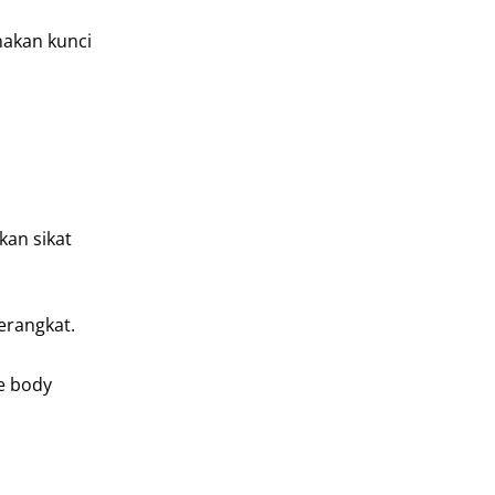
nakan kunci
kan sikat
erangkat.
e body