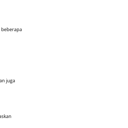
h beberapa
an juga
paskan