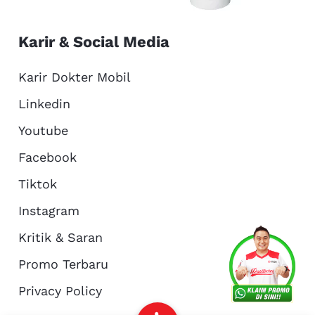
Karir & Social Media
Karir Dokter Mobil
Linkedin
Youtube
Facebook
Tiktok
Instagram
Kritik & Saran
Services
Promo
Location
About Us
Promo Terbaru
Privacy Policy
Complain
Reservasi
Article
Pro Tips