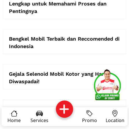
Lengkap untuk Memahami Proses dan
Pentingnya
Bengkel Mobil Terbaik dan Reccomended di
Indonesia
Gejala Selenoid Mobil Kotor yang Harus
Services
Promo
Location
About Us
Diwaspadai!
Complain
Reservasi
Article
Pro Tips
Tips Melintasi Jalanan Rusak dengan Aman
Sampai Tujuan
Home
Services
Promo
Location