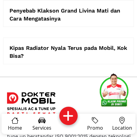
Penyebab Klakson Grand Livina Mati dan
Cara Mengatasinya
Kipas Radiator Nyala Terus pada Mobil, Kok
Bisa?
Services
Promo
Location
About Us
Complain
Reservasi
Article
Pro Tips
Dokter Mobil
adalah bengkel spesialis AC mobil &
Home
Services
Promo
Location
tune up berstandar ISO 9001:2015 dengan teknologi