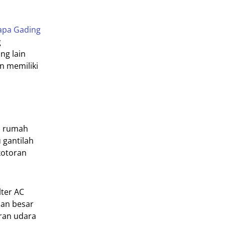
apa Gading
g
ng lain
n memiliki
am rumah
 gantilah
kotoran
lter AC
ian besar
uran udara