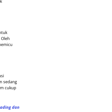
uk
ntuk
 Oleh
 memicu
usi
an sedang
lum cukup
Gading dan