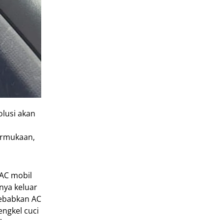
lusi akan
ermukaan,
 AC mobil
nya keluar
yebabkan AC
engkel cuci