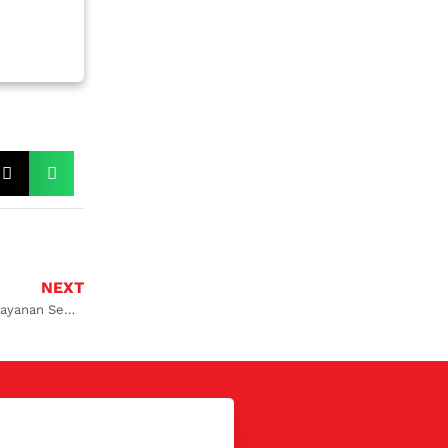
NEXT
Bengkel AC Mobil Grand Livina Surabaya Timur Dokter Mobil! Layanan Sempurna Tenaga Ahli