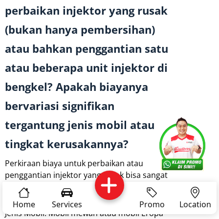
perbaikan injektor yang rusak
(bukan hanya pembersihan)
atau bahkan penggantian satu
atau beberapa unit injektor di
bengkel? Apakah biayanya
bervariasi signifikan
tergantung jenis mobil atau
Services
Promo
Location
About Us
tingkat kerusakannya?
Perkiraan biaya untuk perbaikan atau
penggantian injektor yang rusak bisa sangat
Complain
Reservasi
Article
Pro Tips
bervariasi, tergantung pada beberapa faktor:
Home
Services
Promo
Location
Jenis Mobil: Mobil mewah atau mobil Eropa