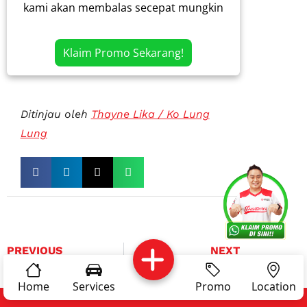
kami akan membalas secepat mungkin
Klaim Promo Sekarang!
Ditinjau oleh
Thayne Lika / Ko Lung
Lung
Services
Promo
Location
About Us
Complain
Reservasi
Article
Pro Tips
PREVIOUS
NEXT
Rekomendasi Bengkel AC Mobil Kia Optima, Solusi Terbaik Mobil Anda!
20+ Bengkel Service AC Mobil Toyota Etios Valco Terdekat dan Terpercaya
Home
Services
Promo
Location