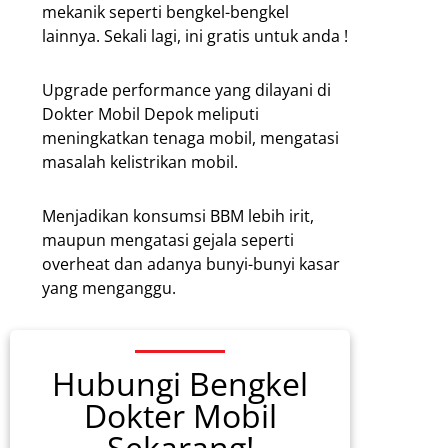
mekanik seperti bengkel-bengkel
lainnya. Sekali lagi, ini gratis untuk anda !
Upgrade performance yang dilayani di
Dokter Mobil Depok meliputi
meningkatkan tenaga mobil, mengatasi
masalah kelistrikan mobil.
Menjadikan konsumsi BBM lebih irit,
maupun mengatasi gejala seperti
overheat dan adanya bunyi-bunyi kasar
yang menganggu.
Hubungi Bengkel
Dokter Mobil
Sekarang!