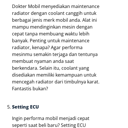
Dokter Mobil menyediakan maintenance
radiator dengan coolant canggih untuk
berbagai jenis merk mobil anda. Alat ini
mampu mendinginkan mesin dengan
cepat tanpa membuang waktu lebih
banyak. Penting untuk maintenance
radiator, kenapa? Agar performa
mesinmu semakin terjaga dan tentunya
membuat nyaman anda saat
berkendara. Selain itu, coolant yang
disediakan memiliki kemampuan untuk
mencegah radiator dari timbulnya karat.
Fantastis bukan?
Setting ECU
Ingin performa mobil menjadi cepat
seperti saat beli baru? Setting ECU