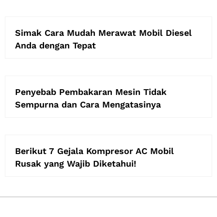
Simak Cara Mudah Merawat Mobil Diesel
Anda dengan Tepat
Penyebab Pembakaran Mesin Tidak
Sempurna dan Cara Mengatasinya
Berikut 7 Gejala Kompresor AC Mobil
Rusak yang Wajib Diketahui!