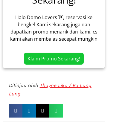
Halo Domo Lovers 👋, reservasi ke
bengkel Kami sekarang juga dan
dapatkan promo menarik dari kami, cs
kami akan membalas secepat mungkin
Klaim Promo Sekarang!
Ditinjau oleh
Thayne Lika / Ko Lung
Lung