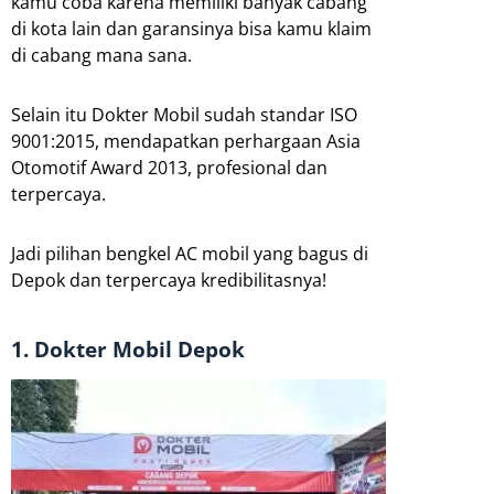
kamu coba karena memiliki banyak cabang
di kota lain dan garansinya bisa kamu klaim
di cabang mana sana.
Selain itu Dokter Mobil sudah standar ISO
9001:2015, mendapatkan perhargaan Asia
Otomotif Award 2013, profesional dan
terpercaya.
Jadi pilihan bengkel AC mobil yang bagus di
Depok dan terpercaya kredibilitasnya!
1. Dokter Mobil Depok