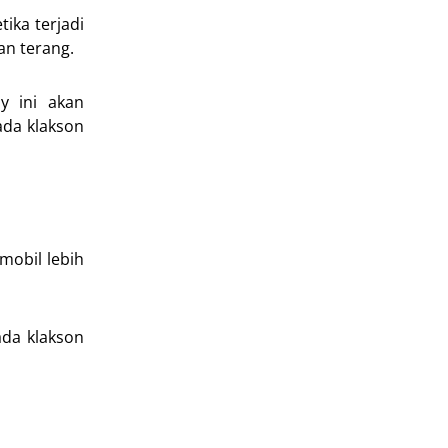
ika terjadi
an terang.
y ini akan
ada klakson
mobil lebih
ada klakson