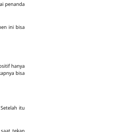
gai penanda
en ini bisa
sitif hanya
kapnya bisa
Setelah itu
 saat tekan