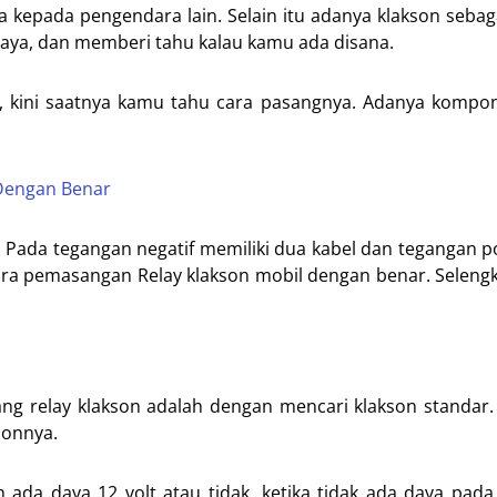
a kepada pengendara lain. Selain itu adanya klakson seba
aya, dan memberi tahu kalau kamu ada disana.
, kini saatnya kamu tahu cara pasangnya. Adanya kompon
 Dengan Benar
. Pada tegangan negatif memiliki dua kabel dan tegangan po
cara pemasangan Relay klakson mobil dengan benar. Seleng
 relay klakson adalah dengan mencari klakson standar. 
sonnya.
 ada daya 12 volt atau tidak. ketika tidak ada daya pada