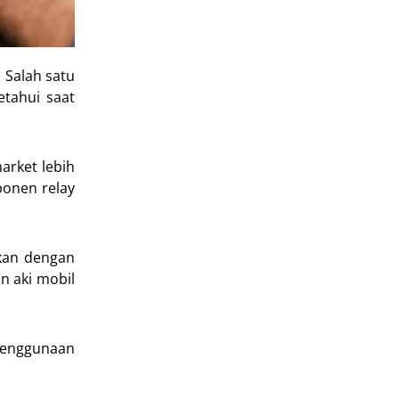
 Salah satu
etahui saat
arket lebih
ponen relay
gkan dengan
n aki mobil
 Penggunaan