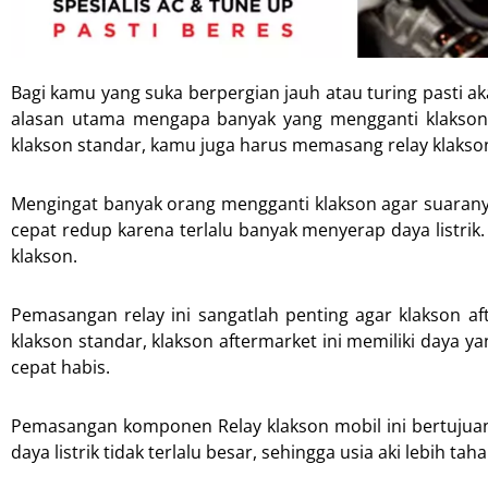
Bagi kamu yang suka berpergian jauh atau turing pasti a
alasan utama mengapa banyak yang mengganti klakson a
klakson standar, kamu juga harus memasang relay klakso
Mengingat banyak orang mengganti klakson agar suaranya 
cepat redup karena terlalu banyak menyerap daya listr
klakson.
Pemasangan relay ini sangatlah penting agar klakson a
klakson standar, klakson aftermarket ini memiliki daya y
cepat habis.
Pemasangan komponen Relay klakson mobil ini bertujuan u
daya listrik tidak terlalu besar, sehingga usia aki lebih tah