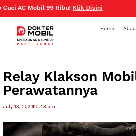
Mobil 99 Ribu!
Klik Disini
Home
Abou
Relay Klakson Mobi
Perawatannya
July 18, 2024
10:48 am