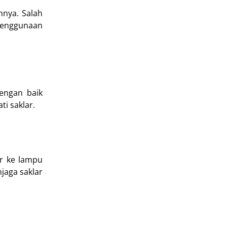
nnya. Salah
 penggunaan
engan baik
i saklar.
ir ke lampu
jaga saklar