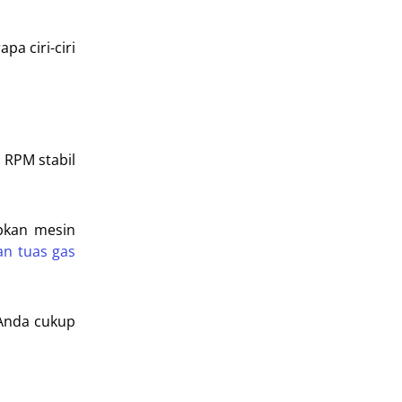
pa ciri-ciri
u RPM stabil
pkan mesin
an tuas gas
 Anda cukup