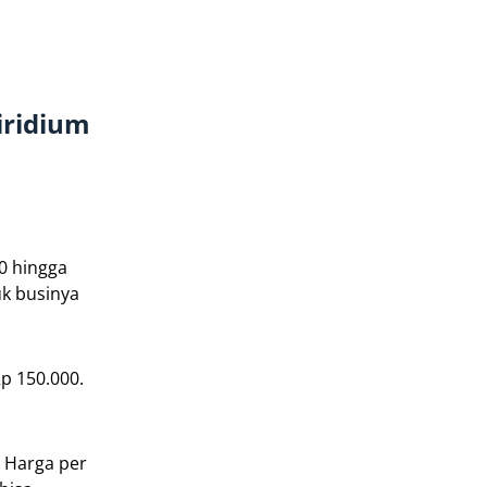
n
iridium
00 hingga
uk businya
Rp 150.000.
. Harga per