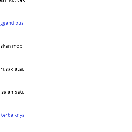
ah itu, cek
gganti busi
askan mobil
 rusak atau
 salah satu
 terbaiknya