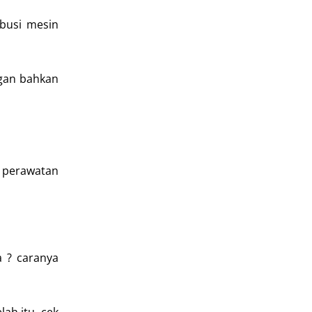
busi mesin
ngan bahkan
n perawatan
a ? caranya