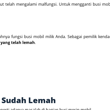
but telah mengalami malfungsi. Untuk mengganti busi mobi
ahnya fungsi busi mobil milik Anda. Sebagai pemilik kend
l yang telah lemah
.
bil Sudah Lemah
erti adanya masalah di bagian busi mesin mobil.