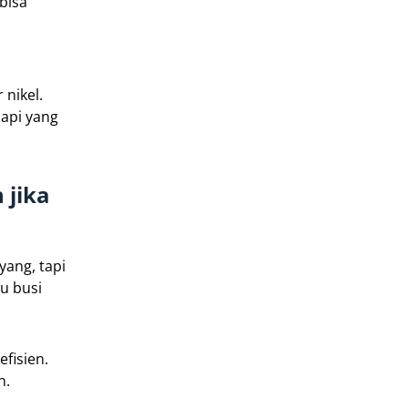
bisa
 nikel.
 api yang
 jika
yang, tapi
u busi
fisien.
n.