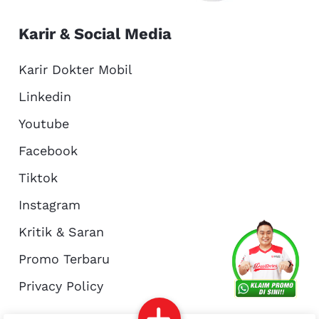
Karir & Social Media
Karir Dokter Mobil
Linkedin
Youtube
Facebook
Tiktok
Instagram
Kritik & Saran
Services
Promo
Location
About Us
Promo Terbaru
Privacy Policy
Complain
Reservasi
Article
Pro Tips