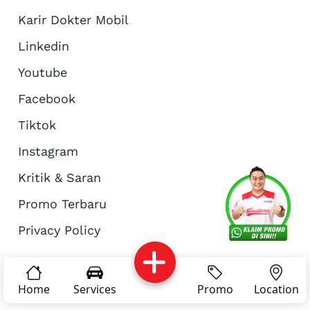
Karir Dokter Mobil
Linkedin
Youtube
Facebook
Tiktok
Instagram
Kritik & Saran
Services
Promo
Location
About Us
Promo Terbaru
Privacy Policy
Complain
Reservasi
Article
Pro Tips
© Copyright 2026 - Dokter Mobil Indonesia
Home
Services
Promo
Location