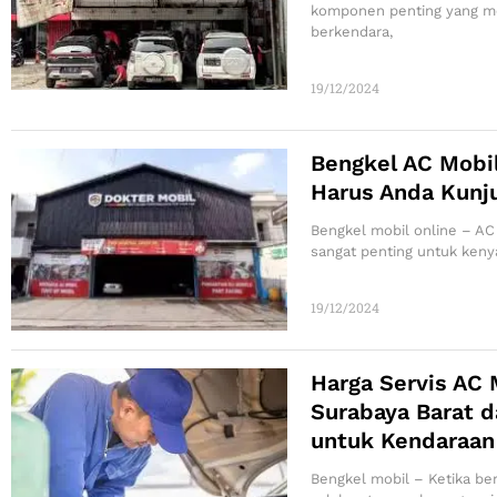
komponen penting yang 
berkendara,
19/12/2024
Bengkel AC Mobil
Harus Anda Kunju
Bengkel mobil online – AC
sangat penting untuk ken
19/12/2024
Harga Servis AC 
Surabaya Barat d
untuk Kendaraan
Bengkel mobil – Ketika be