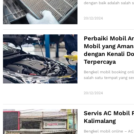
dengan baik adalah salah
20/12/2024
Perbaiki Mobil A
Mobil yang Aman
dengan Kenali Do
Terpercaya
Bengkel mobil booking onl
salah satu tempat yang ser
20/12/2024
Servis AC Mobil 
Kalimalang
Bengkel mobil online – AC