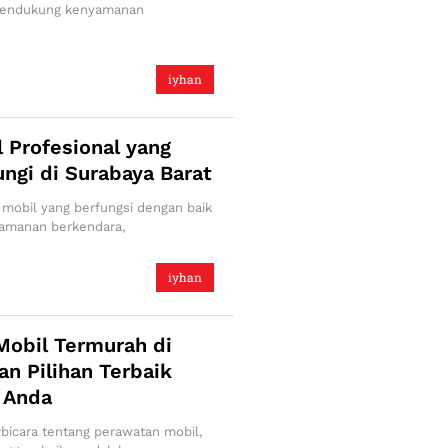
mendukung kenyamanan
iyhan
 Profesional yang
ngi di Surabaya Barat
 mobil yang berfungsi dengan baik
yamanan berkendara,
iyhan
Mobil Termurah di
an Pilihan Terbaik
 Anda
rbicara tentang perawatan mobil,