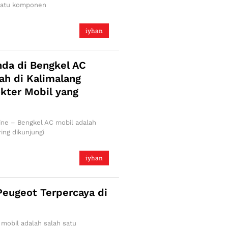
 satu komponen
iyhan
nda di Bengkel AC
ah di Kalimalang
kter Mobil yang
ine – Bengkel AC mobil adalah
ing dikunjungi
iyhan
Peugeot Terpercaya di
 mobil adalah salah satu