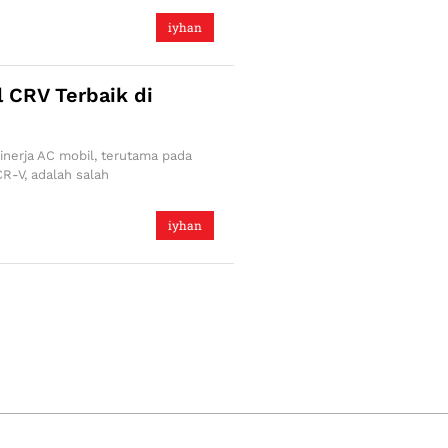
iyhan
 CRV Terbaik di
inerja AC mobil, terutama pada
R-V, adalah salah
iyhan