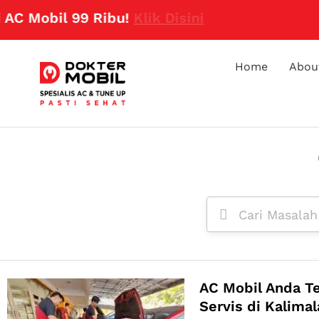
obil 99 Ribu!
Klik Disini
Home
Abou
AC Mobil Anda T
Servis di Kalima