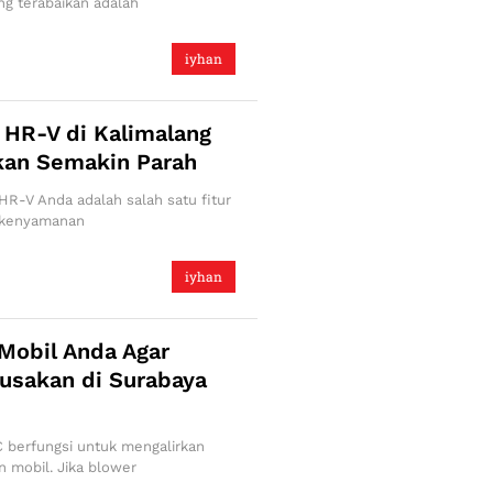
ng terabaikan adalah
iyhan
 HR-V di Kalimalang
an Semakin Parah
HR-V Anda adalah salah satu fitur
 kenyamanan
iyhan
Mobil Anda Agar
rusakan di Surabaya
 berfungsi untuk mengalirkan
n mobil. Jika blower