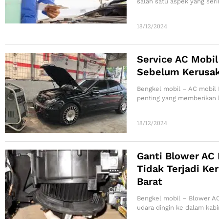
salah satu aspek yang seri
18/12/2024
Service AC Mobil
Sebelum Kerusak
Bengkel mobil – AC mobil 
penting yang memberikan
18/12/2024
Ganti Blower AC 
Tidak Terjadi Ke
Barat
Bengkel mobil – Blower AC
udara dingin ke dalam kabi