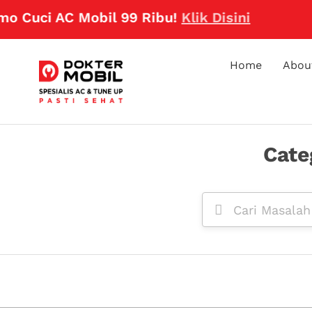
o Cuci AC Mobil 99 Ribu!
Klik Disini
Home
Abou
Cate