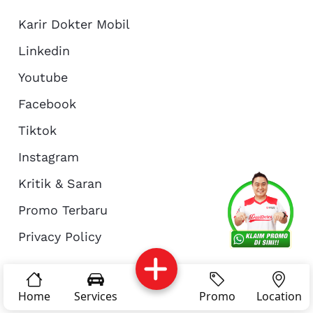
Karir Dokter Mobil
Linkedin
Youtube
Facebook
Tiktok
Instagram
Kritik & Saran
Services
Promo
Location
About Us
Promo Terbaru
Privacy Policy
Complain
Reservasi
Article
Pro Tips
© Copyright 2026 - Dokter Mobil Indonesia
Home
Services
Promo
Location