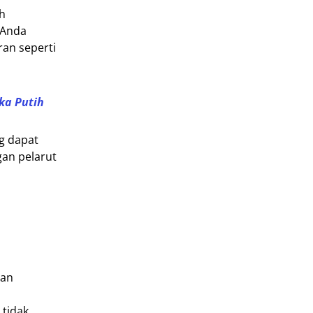
ah
 Anda
an seperti
ka Putih
g dapat
gan pelarut
dan
 tidak