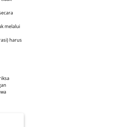
secara
uk melalui
asi) harus
riksa
gan
hwa