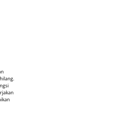
an
hilang.
ngsi
rjakan
aikan