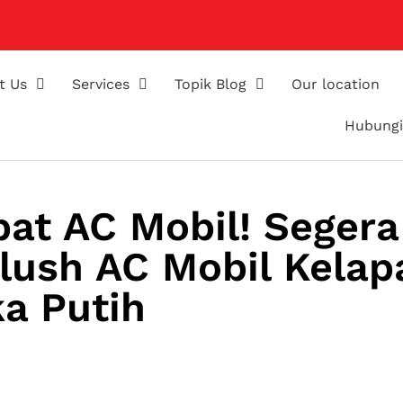
t Us
Services
Topik Blog
Our location
Hubungi
at AC Mobil! Segera
lush AC Mobil Kelap
a Putih