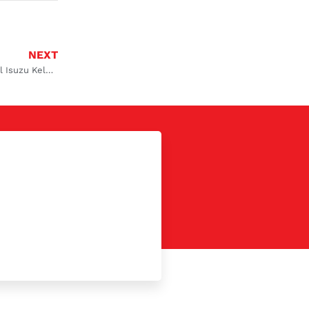
NEXT
Kondensasi Berlebih: Penyebab dan Solusi di Bengkel AC Mobil Isuzu Kelapa Gading dan Cempaka Putih