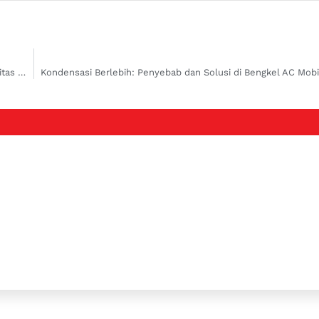
Bengkel Mazda Kalimalang, Pusat Perbaikan Mobil Mazda dengan Fasilitas Lengkap