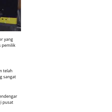
or yang
 pemilik
m telah
ng sangat
mendengar
i pusat