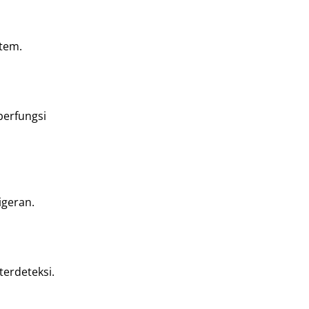
stem.
berfungsi
igeran.
erdeteksi.