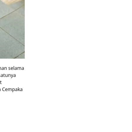
anan selama
satunya
t
an Cempaka