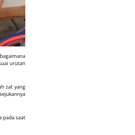
u bagaimana
suai urutan
ah zat yang
sejukannya
a pada saat