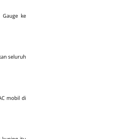
d Gauge ke
kan seluruh
AC mobil di
 kuning itu