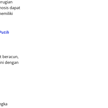
erugian
nosis dapat
emiliki
Putih
t beracun,
ini dengan
ngka