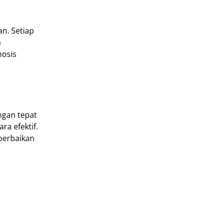
n. Setiap
a
nosis
ngan tepat
a efektif.
perbaikan