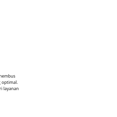
erhembus
 optimal.
ri layanan