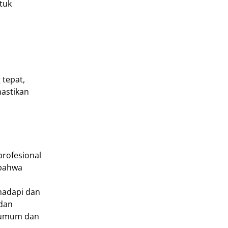
tuk
 tepat,
astikan
profesional
 bahwa
hadapi dan
dan
g umum dan