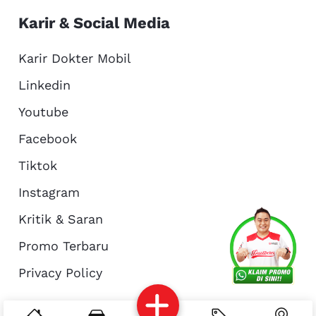
Karir & Social Media
Karir Dokter Mobil
Linkedin
Youtube
Facebook
Tiktok
Instagram
Kritik & Saran
Services
Promo
Location
About Us
Promo Terbaru
Privacy Policy
Complain
Reservasi
Article
Pro Tips