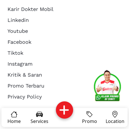
Karir Dokter Mobil
Linkedin
Youtube
Facebook
Tiktok
Instagram
Kritik & Saran
Services
Promo
Location
About Us
Promo Terbaru
Privacy Policy
Complain
Reservasi
Article
Pro Tips
© Copyright 2026 - Dokter Mobil Indonesia
Home
Services
Promo
Location