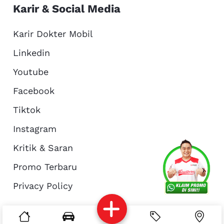
Karir & Social Media
Karir Dokter Mobil
Linkedin
Youtube
Facebook
Tiktok
Instagram
Kritik & Saran
Services
Promo
Location
About Us
Promo Terbaru
Privacy Policy
Complain
Reservasi
Article
Pro Tips