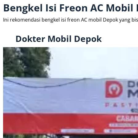
Bengkel Isi Freon AC Mobil
Ini rekomendasi bengkel isi freon AC mobil Depok yang bis
Dokter Mobil Depok