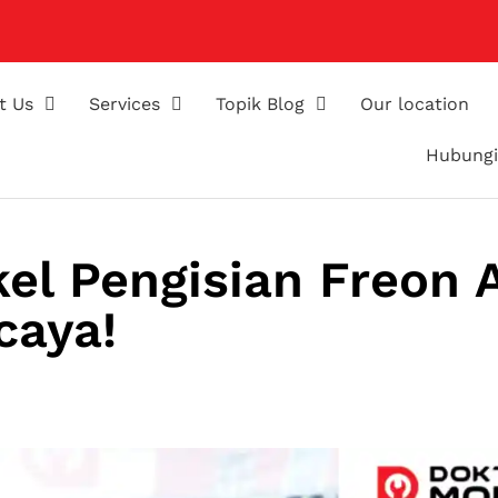
t Us
Services
Topik Blog
Our location
Hubungi
el Pengisian Freon 
caya!