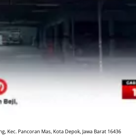
ang, Kec. Pancoran Mas, Kota Depok, Jawa Barat 16436