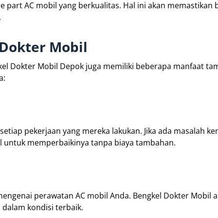
 part AC mobil yang berkualitas. Hal ini akan memastikan
.
Dokter Mobil
kel Dokter Mobil Depok juga memiliki beberapa manfaat t
a:
etiap pekerjaan yang mereka lakukan. Jika ada masalah ke
l untuk memperbaikinya tanpa biaya tambahan.
 mengenai perawatan AC mobil Anda. Bengkel Dokter Mobil 
dalam kondisi terbaik.