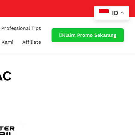
ID
Professional Tips
Klaim Promo Sekarang
 Kami
Affiliate
AC