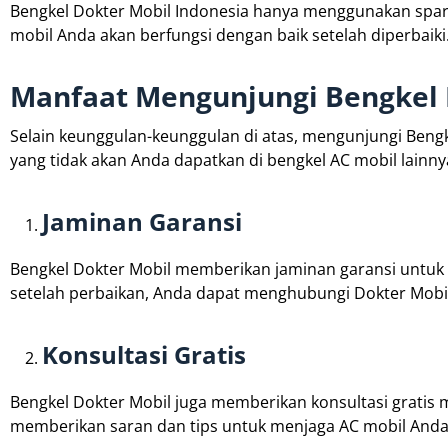
Bengkel Dokter Mobil Indonesia hanya menggunakan spare
mobil Anda akan berfungsi dengan baik setelah diperbaiki
Manfaat Mengunjungi Bengkel 
Selain keunggulan-keunggulan di atas, mengunjungi Beng
yang tidak akan Anda dapatkan di bengkel AC mobil lainny
Jaminan Garansi
Bengkel Dokter Mobil memberikan jaminan garansi untuk s
setelah perbaikan, Anda dapat menghubungi Dokter Mobi
Konsultasi Gratis
Bengkel Dokter Mobil juga memberikan konsultasi gratis
memberikan saran dan tips untuk menjaga AC mobil Anda 