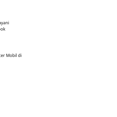
ayani
pok
er Mobil di