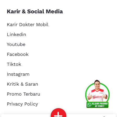
Karir & Social Media
Karir Dokter Mobil
Linkedin
Youtube
Facebook
Tiktok
Instagram
Kritik & Saran
Services
Promo
Location
About Us
Promo Terbaru
Privacy Policy
Complain
Reservasi
Article
Pro Tips